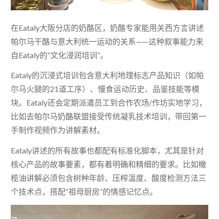
在Eataly大阪分店的奶酪区，奶酪专家能用关西方言讲述
帕尔马干酪与意大利统一运动的关系——这种叙事能力来
自Eataly的“文化浸润培训”。
Eataly的沉浸式培训包含意大利地理标志产品知识（如帕
尔马火腿的21道工序）、慢食运动历史、品鉴技能等模
块。Eataly还会定期派遣员工到合作农场/作坊实地学习，
比如去帕尔马奶酪联盟接受传统凝乳技术培训，带回第一
手制作视频作为讲解素材。
Eataly讲述的所有故事也都配有标准化脚本，尤其是针对
核心产品的故事要素，都有着明确和精细的要求。比如橄
榄油讲解必须包含树种年龄、压榨温度、酸度检测方法三
个技术点，搭配“祖母厨房”的情感记忆点。