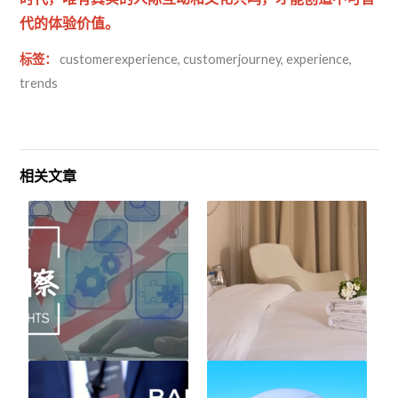
代的体验价值。
标签：
customerexperience
,
customerjourney
,
experience
,
trends
相关文章