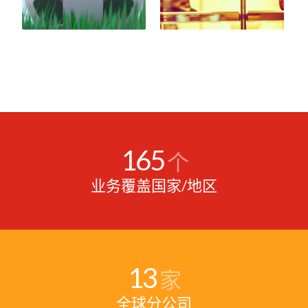
165
个
业务覆盖国家/地区
13
家
全球分公司