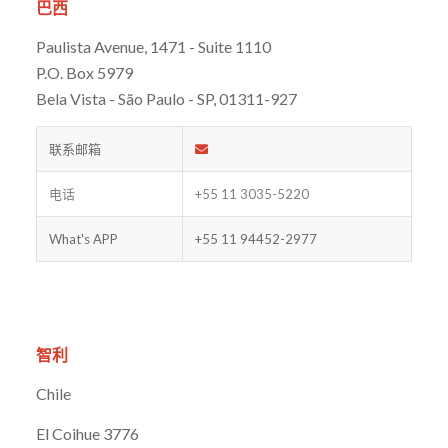
巴西
Paulista Avenue, 1471 - Suite 1110
P.O. Box 5979
Bela Vista - São Paulo - SP, 01311-927
联系邮箱
电话
+55 11 3035-5220
What's APP
+55 11 94452-2977
智利
Chile
El Coihue 3776