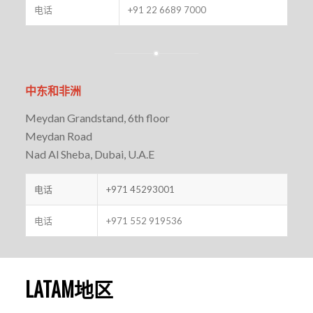
电话
+91 22 6689 7000
中东和非洲
Meydan Grandstand, 6th floor
Meydan Road
Nad Al Sheba, Dubai, U.A.E
电话
+971 45293001
电话
+971 552 919536
LATAM地区