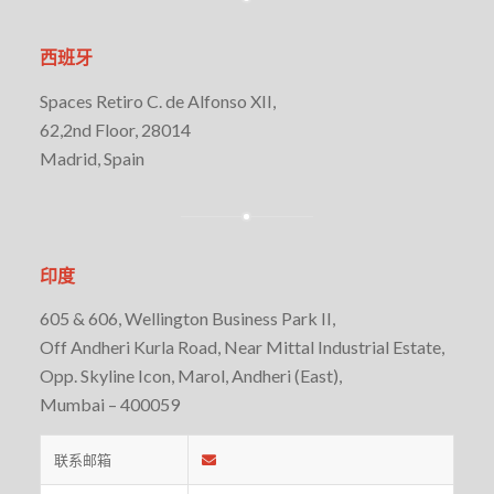
西班牙
Spaces Retiro C. de Alfonso XII,
62,2nd Floor, 28014
Madrid, Spain
印度
605 & 606, Wellington Business Park II,
Off Andheri Kurla Road, Near Mittal Industrial Estate,
Opp. Skyline Icon, Marol, Andheri (East),
Mumbai – 400059
联系邮箱