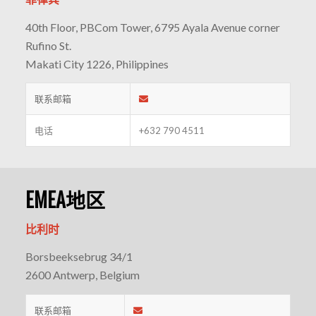
40th Floor, PBCom Tower, 6795 Ayala Avenue corner
Rufino St.
Makati City 1226, Philippines
联系邮箱
电话
+632 790 4511
EMEA地区
比利时
Borsbeeksebrug 34/1
2600 Antwerp, Belgium
联系邮箱