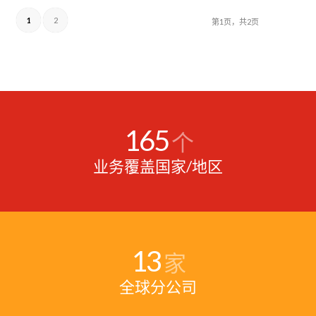
1
2
第1页，共2页
165
个
业务覆盖国家/地区
13
家
全球分公司