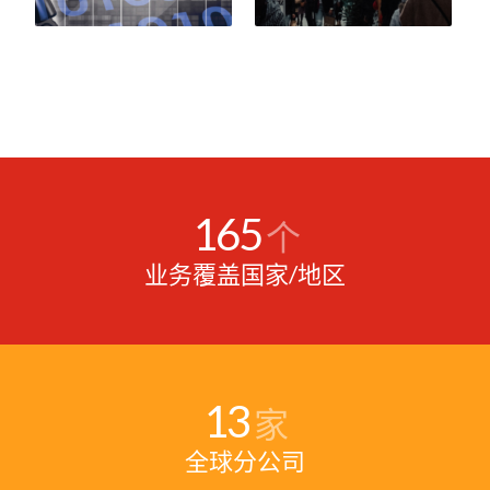
165
个
业务覆盖国家/地区
13
家
全球分公司